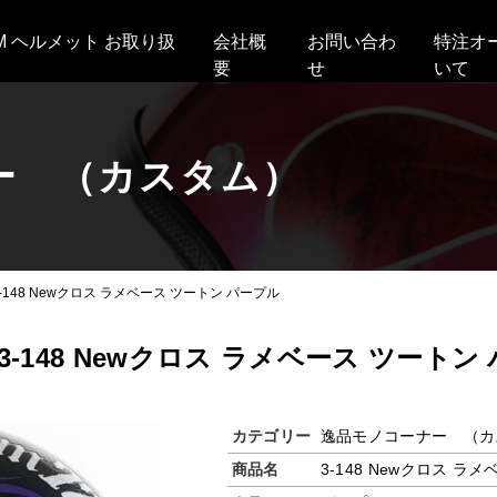
AM ヘルメット お取り扱
会社概
お問い合わ
特注オ
要
せ
いて
ー （カスタム）
3-148 Newクロス ラメベース ツートン パープル
3-148 Newクロス ラメベース ツートン
カテゴリー
逸品モノコーナー （カ
商品名
3-148 Newクロス ラ