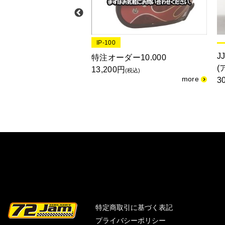
IP-100
J
5 マホガニーウッドスタ
特注オーダー10.000
(
サイズ １点限り
13,200円
(税込)
3
(税込)
特定商取引に基づく表記
プライバシーポリシー