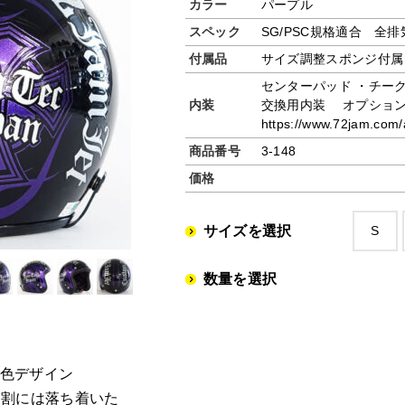
カラー
パープル
スペック
SG/PSC規格適合 全
付属品
サイズ調整スポンジ付属
センターパッド ・チー
内装
交換用内装 オプショ
https://www.72jam.com/a
商品番号
3-148
価格
サイズを選択
S
数量を選択
2色デザイン
た割には落ち着いた