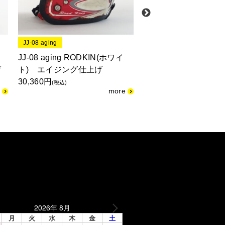
JJ-08 aging
3-264
キ
JJ-08 aging RODKIN(ホワイ
3-264 クローバーメ
げ
ト) エイジング仕上げ
ク/レッド
30,360円
36,960円
(税込)
(税込)
2026年 8月
月
火
水
木
金
土