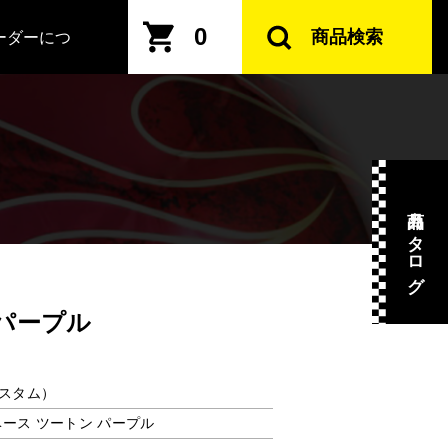
0
商品検索
ーダーにつ
商品カタログ
 パープル
スタム）
メベース ツートン パープル