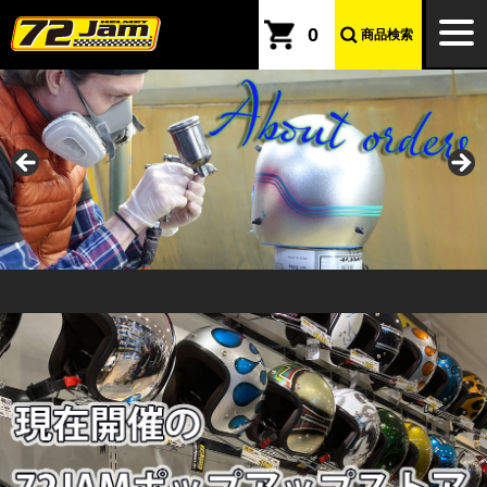
本文へ
togg
0
商品検索
navi