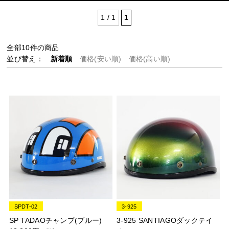
1 / 1
1
全部
10
件の商品
並び替え：
新着順
価格(安い順)
価格(高い順)
SPDT-02
3-925
SP TADAOチャンプ(ブルー)
3-925 SANTIAGOダックテイ