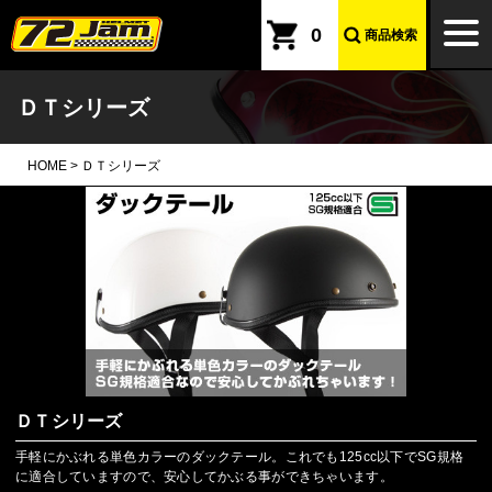
本文へ
togg
0
商品検索
navi
ＤＴシリーズ
HOME
>
ＤＴシリーズ
ＤＴシリーズ
手軽にかぶれる単色カラーのダックテール。これでも125cc以下でSG規格
に適合していますので、安心してかぶる事ができちゃいます。