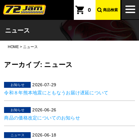
本文へ
togg
0
商品検索
navi
ニュース
HOME
>
ニュース
アーカイブ:
ニュース
2026-07-29
お知らせ
令和８年熊本地震にともなうお届け遅延について
2026-06-26
お知らせ
商品の価格改定についてのお知らせ
2026-06-18
ニュース