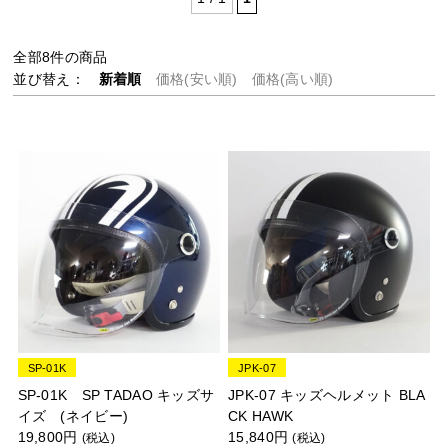
全部
8
件の商品
並び替え：
新着順
価格(安い順)
価格(高い順)
SP-01K
JPK-07
SP-01K SP TADAO キッズサ
JPK-07 キッズヘルメット BLA
イズ (ネイビー)
CK HAWK
19,800円
15,840円
(税込)
(税込)