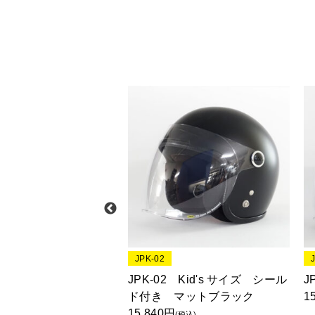
JPK-02
 Kid's サイズ シール
JPK-02 Kid's サイズ シール
J
マットアイボリー
ド付き マットブラック
1
15,840円
(税込)
(税込)