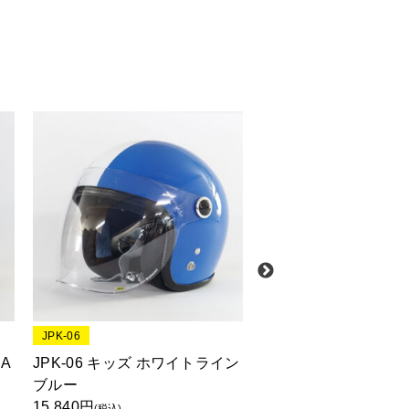
JPK-06
SP-01K
LA
JPK-06 キッズ ホワイトライン
SP-01K SP TADA
ブルー
イズ (ネイビー)
15,840円
19,800円
(税込)
(税込)