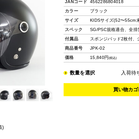
JANコード
4562286804018
カラー
ブラック
サイズ
KIDSサイズ(52〜55cm
スペック
SG/PSC規格適合、全
付属品
スポンジパッド2枚付、
商品番号
JPK-02
価格
15,840円
(税込)
数量を選択
入荷待
)