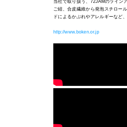
当社で取り扱う、72JAMのライ
ご紐、合皮繊維から発泡スチロール
ドによるかぶれやアレルギーなど
http://www.boken.or.jp