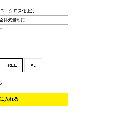
ース グロス仕上げ
、全排気量対応
付
FREE
XL
ち