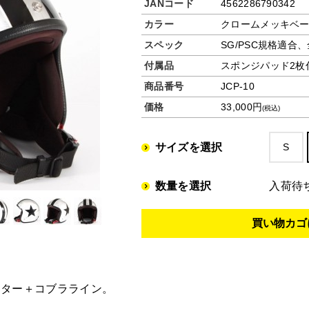
JANコード
4562286790342
カラー
クロームメッキベ
スペック
SG/PSC規格適合
付属品
スポンジパッド2枚
商品番号
JCP-10
価格
33,000円
(税込)
サイズを選択
S
数量を選択
入荷待
スター＋コブラライン。