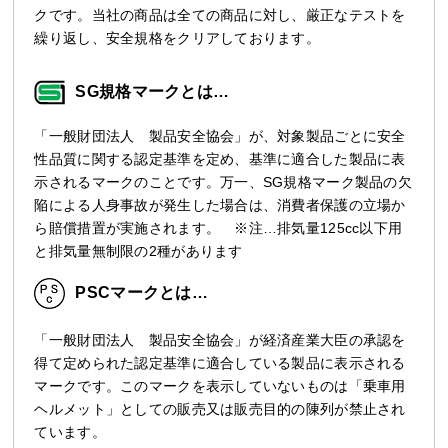
クです。当社の商品は全ての商品に対し、厳正なテストを
繰り返し、安全規格をクリアしております。
SG規格マークとは…
「一般財団法人 製品安全協会」が、対象製品ごとに安全
性品質に関する認定基準を定め、基準に適合した製品に表
示されるマークのことです。万一、SG規格マーク製品の欠
陥による人身事故が発生した場合は、消費者保護の立場か
ら賠償措置が実施されます。 ※注…排気量125cc以下用
と排気量無制限の2種があります
PSCマークとは…
「一般財団法人 製品安全協会」が経済産業大臣の承認を
得て定められた認定基準に適合している製品に表示される
マークです。このマークを表示していないものは「乗車用
ヘルメット」としての販売又は販売目的の陳列が禁止され
ています。