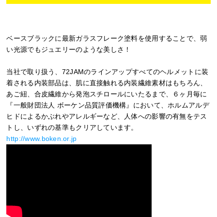
ベースブラックに最新ガラスフレーク塗料を使用することで、弱
い光源でもジュエリーのような美しさ！
当社で取り扱う、72JAMのラインアップすべてのヘルメットに装
着される内装部品は、肌に直接触れる内装繊維素材はもちろん、
あご紐、合皮繊維から発泡スチロールにいたるまで、６ヶ月毎に
『一般財団法人 ボーケン品質評価機構』において、ホルムアルデ
ヒドによるかぶれやアレルギーなど、人体への影響の有無をテス
トし、いずれの基準もクリアしています。
http://www.boken.or.jp