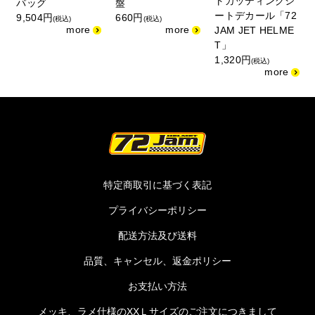
トカッティングシ
バッグ
盤
o
ートデカール「72
9,504円
660円
(税込)
(税込)
JAM JET HELME
T」
1,320円
(税込)
特定商取引に基づく表記
プライバシーポリシー
配送方法及び送料
品質、キャンセル、返金ポリシー
お支払い方法
メッキ、ラメ仕様のXXＬサイズのご注文につきまして