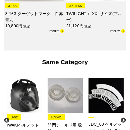
3-163
JP-11XX
3-163 ターゲットマーク 白赤
TWILIGHT＋ XXLサイズ(ブル
青丸
ー)
19,800円
21,120円
(税込)
(税込)
Same Category
IB-02
JCK-01
JDC_08 ヘルメッ
IWAKIヘルメット
開閉シールド用 吸