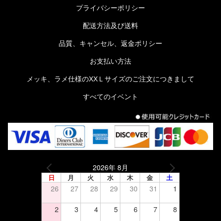
プライバシーポリシー
配送方法及び送料
品質、キャンセル、返金ポリシー
お支払い方法
メッキ、ラメ仕様のXXＬサイズのご注文につきまして
すべてのイベント
2026年 8月
日
月
火
水
木
金
土
26
27
28
29
30
31
1
2
3
4
5
6
7
8