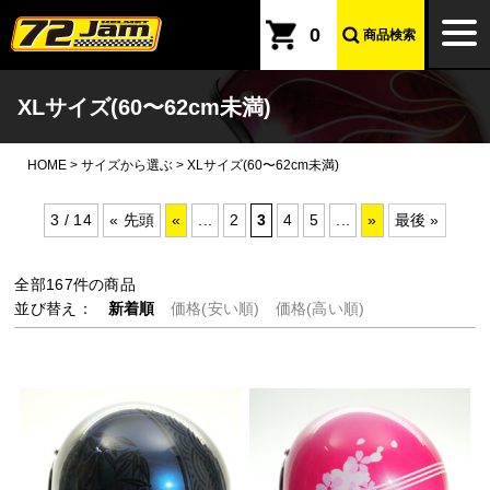
本文へ
togg
0
商品検索
navi
XLサイズ(60〜62cm未満)
HOME
>
サイズから選ぶ
>
XLサイズ(60〜62cm未満)
3 / 14
« 先頭
«
...
2
3
4
5
...
»
最後 »
全部
167
件の商品
並び替え：
新着順
価格(安い順)
価格(高い順)