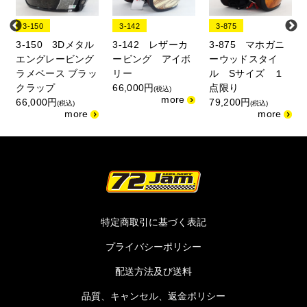
3-150
3-142
3-875
3-150 3Dメタル
3-142 レザーカ
3-875 マホガニ
エングレービング
ービング アイボ
ーウッドスタイ
ラメベース ブラッ
リー
ル Sサイズ １
クラップ
66,000円
点限り
(税込)
66,000円
79,200円
(税込)
(税込)
特定商取引に基づく表記
プライバシーポリシー
配送方法及び送料
品質、キャンセル、返金ポリシー