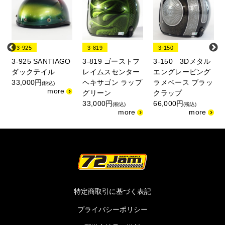
3-925
3-819
3-150
3-925 SANTIAGO
3-819 ゴーストフ
3-150 3Dメタル
エ
ダックテイル
レイムスセンター
エングレービング
33,000円
ヘキサゴン ラップ
ラメベース ブラッ
(税込)
グリーン
クラップ
33,000円
66,000円
(税込)
(税込)
特定商取引に基づく表記
プライバシーポリシー