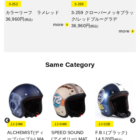
3-252
3-259
カラーリーフ ラメレッド
3-259 クローバーメッキブラッ
36,960円
ク/レッドブルーグラデ
(税込)
36,960円
(税込)
Same Category
JJ-24M
JJ-04M
JJ-02B
H
ALCHEMIST(ディ
SPEED SOUND
F.B.I.(ブラック)
ゴ
ープパープル) MA
(アイボリー) MAT
14,520円
(税込)