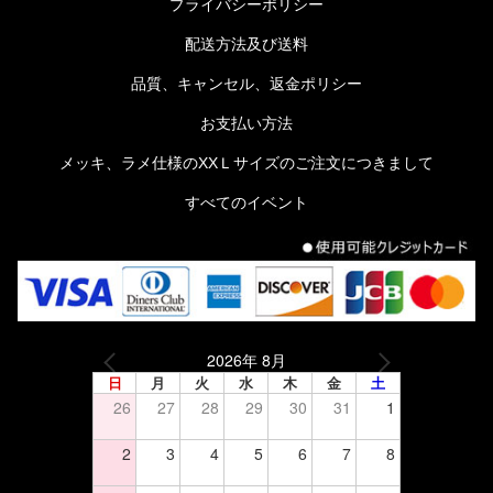
プライバシーポリシー
配送方法及び送料
品質、キャンセル、返金ポリシー
お支払い方法
メッキ、ラメ仕様のXXＬサイズのご注文につきまして
すべてのイベント
2026年 8月
日
月
火
水
木
金
土
26
27
28
29
30
31
1
2
3
4
5
6
7
8