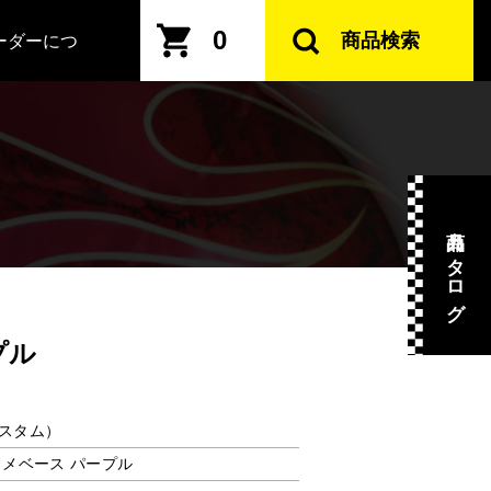
0
商品検索
ーダーにつ
商品カタログ
プル
スタム）
 ラメベース パープル