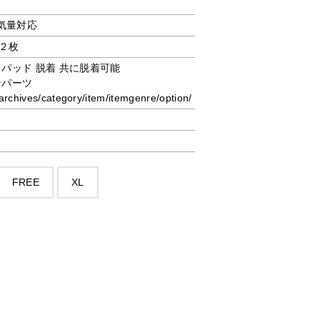
排気量対応
２枚
パッド 脱着 共に脱着可能
ンパーツ
rchives/category/item/itemgenre/option/
FREE
XL