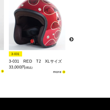
3-031
3-097
3-031 RED T2 XLサイズ
3-097 ミラーフレイ
33,000円
レッド
(税込)
29,040円
(税込)