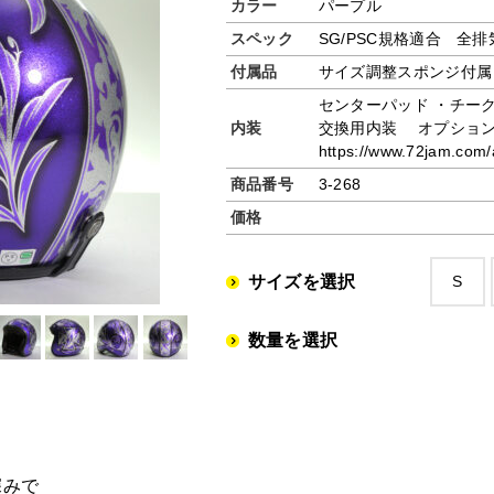
カラー
パープル
スペック
SG/PSC規格適合 全
付属品
サイズ調整スポンジ付属
センターパッド ・チーク
内装
交換用内装 オプショ
https://www.72jam.com/a
商品番号
3-268
価格
サイズを選択
S
数量を選択
深みで