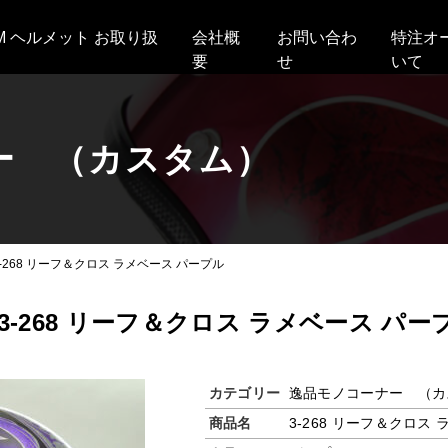
AM ヘルメット お取り扱
会社概
お問い合わ
特注オ
要
せ
いて
ー （カスタム）
3-268 リーフ＆クロス ラメベース パープル
3-268 リーフ＆クロス ラメベース パー
カテゴリー
逸品モノコーナー （カ
商品名
3-268 リーフ＆クロス