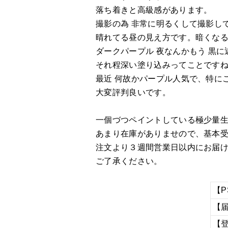
落ち着きと高級感があります。
撮影の為 非常に明るくして撮影し
晴れてる昼の見え方です。暗くな
ダークパープル 夜なんかもう 黒
それ程深い塗り込みってことです
最近 何故かパープル人気で、特に
大変評判良いです。
一個づつペイントしている極少量
あまり在庫がありませので、基本
注文より３週間営業日以内にお届
ご了承ください。
【P
【
【