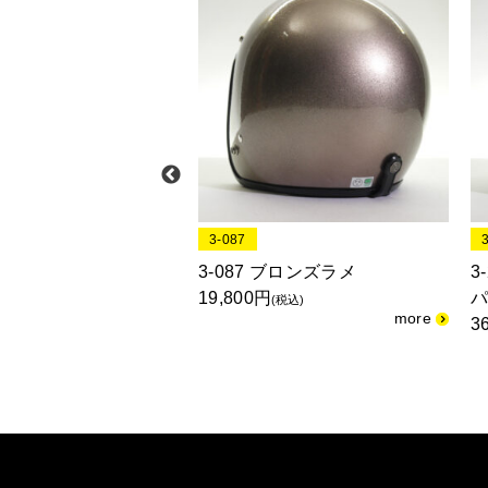
3-087
 メッキベース アイアン
3-087 ブロンズラメ
3
ター/GREEN
19,800円
(税込)
3
(税込)