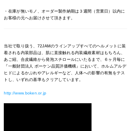
・在庫が無いモノ、オーダー製作納期は３週間（営業日）以内に
お客様の元へお届けさせて頂きます。
当社で取り扱う、72JAMのラインアップすべてのヘルメットに装
着される内装部品は、肌に直接触れる内装繊維素材はもちろん、
あご紐、合皮繊維から発泡スチロールにいたるまで、６ヶ月毎に
『一般財団法人 ボーケン品質評価機構』において、ホルムアルデ
ヒドによるかぶれやアレルギーなど、人体への影響の有無をテス
トし、いずれの基準もクリアしています。
http://www.boken.or.jp