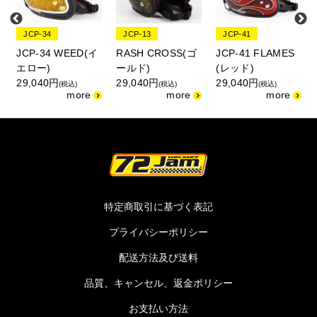
JCP-34
JCP-13
JCP-41
A
JCP-34 WEED(イ
RASH CROSS(ゴ
JCP-41 FLAMES
エロー)
ールド)
(レッド)
29,040円
29,040円
29,040円
(税込)
(税込)
(税込)
特定商取引に基づく表記
プライバシーポリシー
配送方法及び送料
品質、キャンセル、返金ポリシー
お支払い方法