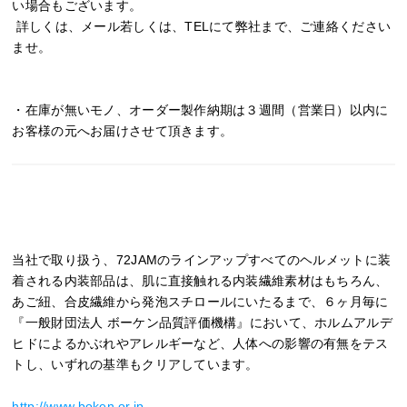
い場合もございます。
詳しくは、メール若しくは、TELにて弊社まで、ご連絡ください
ませ。
・在庫が無いモノ、オーダー製作納期は３週間（営業日）以内に
お客様の元へお届けさせて頂きます。
当社で取り扱う、72JAMのラインアップすべてのヘルメットに装
着される内装部品は、肌に直接触れる内装繊維素材はもちろん、
あご紐、合皮繊維から発泡スチロールにいたるまで、６ヶ月毎に
『一般財団法人 ボーケン品質評価機構』において、ホルムアルデ
ヒドによるかぶれやアレルギーなど、人体への影響の有無をテス
トし、いずれの基準もクリアしています。
http://www.boken.or.jp