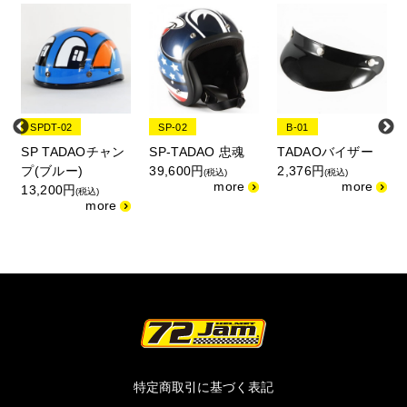
SPDT-02
SP-02
B-01
ズ
SP TADAOチャン
SP-TADAO 忠魂
TADAOバイザー
プ(ブルー)
39,600円
2,376円
(税込)
(税込)
13,200円
(税込)
特定商取引に基づく表記