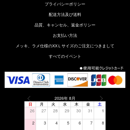
プライバシーポリシー
配送方法及び送料
品質、キャンセル、返金ポリシー
お支払い方法
メッキ、ラメ仕様のXXＬサイズのご注文につきまして
すべてのイベント
2026年 8月
日
月
火
水
木
金
土
26
27
28
29
30
31
1
2
3
4
5
6
7
8