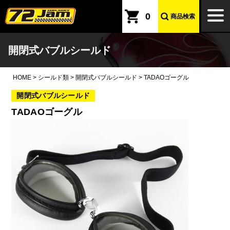
本文へ
togg
0
商品検索
navi
開閉式バブルシールド
HOME
>
シールド類
>
開閉式バブルシールド
>
TADAOゴーグル
開閉式バブルシールド
TADAOゴーグル