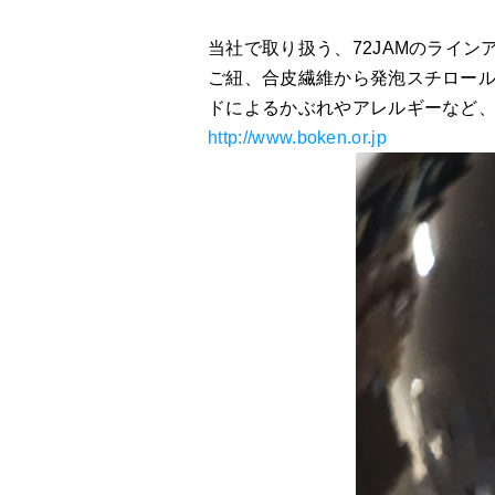
当社で取り扱う、72JAMのライ
ご紐、合皮繊維から発泡スチロール
ドによるかぶれやアレルギーなど
http://www.boken.or.jp