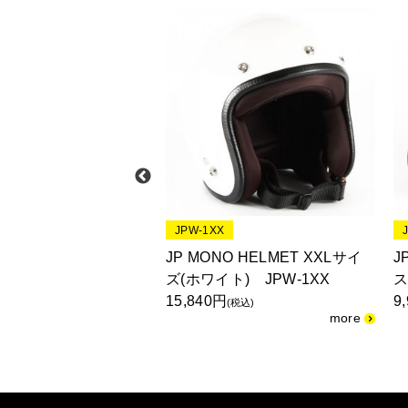
X
JPW-1XX
O HELMET XXLサイ
JP MONO HELMET XXLサイ
J
ラック) JPBM-5XX
ズ(ホワイト) JPW-1XX
ス
15,840円
9
(税込)
(税込)