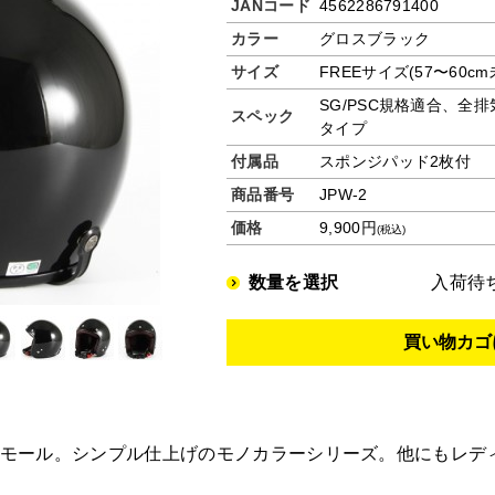
JANコード
4562286791400
カラー
グロスブラック
サイズ
FREEサイズ(57〜60cm
SG/PSC規格適合、全
スペック
タイプ
付属品
スポンジパッド2枚付
商品番号
JPW-2
価格
9,900円
(税込)
数量を選択
入荷待
ゴムモール。シンプル仕上げのモノカラーシリーズ。他にもレ