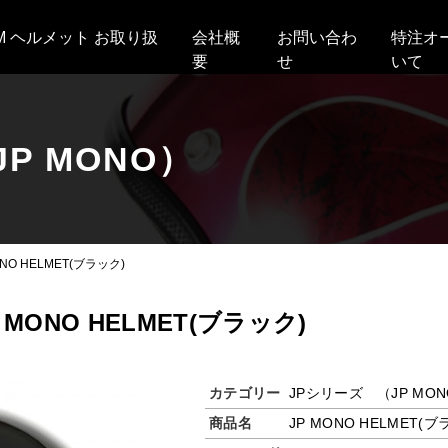
AM ヘルメット お取り扱
会社概
お問い合わ
特注オ
要
せ
いて
P MONO）
ONO HELMET(ブラック)
P MONO HELMET(ブラック)
カテゴリー
JPシリーズ （JP MO
商品名
JP MONO HELMET(ブ