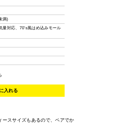
未満)
排気量対応、70's風はめ込みモール
ち
ディースサイズもあるので、ペアでか