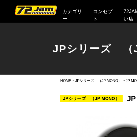
本文へ
カテゴリ
コンセプ
72J
ー
ト
い店
JPシリーズ （J
HOME
>
JPシリーズ （JP MONO）
>
JP M
J
JPシリーズ （JP MONO）