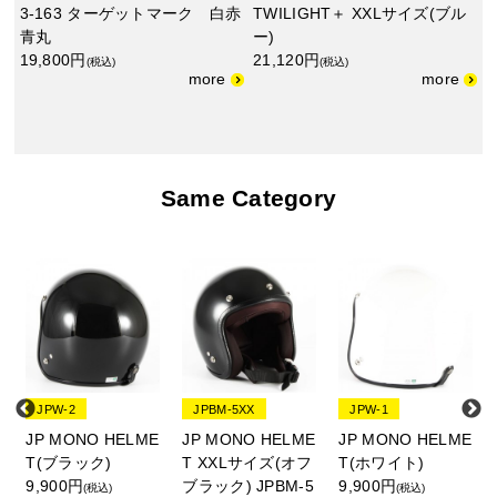
3-163 ターゲットマーク 白赤
TWILIGHT＋ XXLサイズ(ブル
青丸
ー)
19,800円
21,120円
(税込)
(税込)
Same Category
JPW-2
JPBM-5XX
JPW-1
E
JP MONO HELME
JP MONO HELME
JP MONO HELME
T(ブラック)
T XXLサイズ(オフ
T(ホワイト)
9,900円
ブラック) JPBM-5
9,900円
(税込)
(税込)