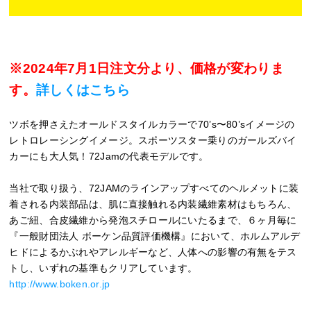
※2024年7月1日注文分より、価格が変わりま
す。
詳しくはこちら
ツボを押さえたオールドスタイルカラーで70’s〜80’sイメージの
レトロレーシングイメージ。スポーツスター乗りのガールズバイ
カーにも大人気！72Jamの代表モデルです。
当社で取り扱う、72JAMのラインアップすべてのヘルメットに装
着される内装部品は、肌に直接触れる内装繊維素材はもちろん、
あご紐、合皮繊維から発泡スチロールにいたるまで、６ヶ月毎に
『一般財団法人 ボーケン品質評価機構』において、ホルムアルデ
ヒドによるかぶれやアレルギーなど、人体への影響の有無をテス
トし、いずれの基準もクリアしています。
http://www.boken.or.jp