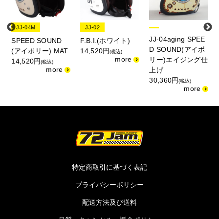
JJ-04M
JJ-02
JJ-04aging SPEE
SPEED SOUND
F.B.I.(ホワイト)
D SOUND(アイボ
エ
(アイボリー) MAT
14,520円
(税込)
リー)エイジング仕
14,520円
(税込)
上げ
30,360円
(税込)
特定商取引に基づく表記
プライバシーポリシー
配送方法及び送料