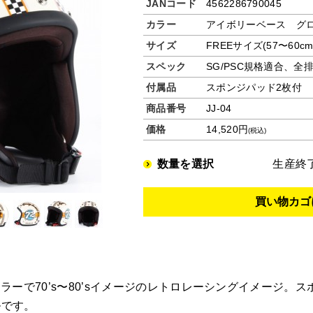
JANコード
4562286790045
カラー
アイボリーベース グ
サイズ
FREEサイズ(57〜60c
スペック
SG/PSC規格適合、
付属品
スポンジパッド2枚付
商品番号
JJ-04
価格
14,520円
(税込)
数量を選択
生産終
ーで70’s〜80’sイメージのレトロレーシングイメージ。
ルです。