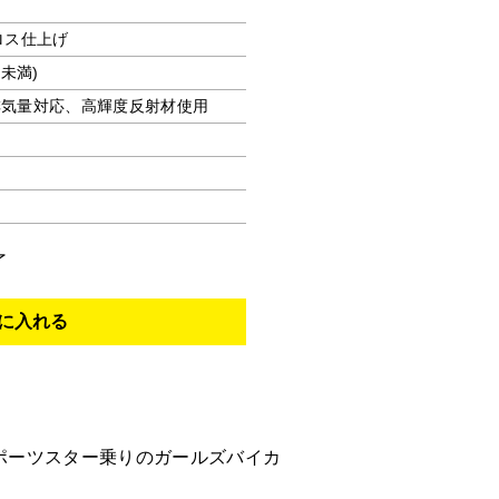
ロス仕上げ
m未満)
全排気量対応、高輝度反射材使用
了
スポーツスター乗りのガールズバイカ