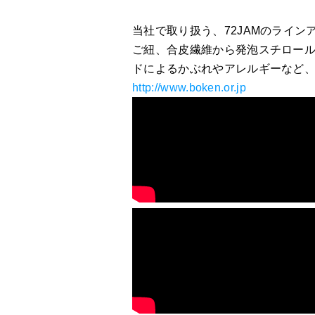
当社で取り扱う、72JAMのライ
ご紐、合皮繊維から発泡スチロール
ドによるかぶれやアレルギーなど
http://www.boken.or.jp