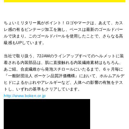
ちょいミリタリー風がポイント！ロゴやマークは、あえて、カス
レ感の有るビンテージ加工を施し、ベースは最新のゴールドパー
ルで決まり。このゴールドパールを使用したことで、さらなる高
級感もUPしています。
当社で取り扱う、72JAMのラインアップすべてのヘルメットに装
着される内装部品は、肌に直接触れる内装繊維素材はもちろん、
あご紐、合皮繊維から発泡スチロールにいたるまで、６ヶ月毎に
『一般財団法人 ボーケン品質評価機構』において、ホルムアルデ
ヒドによるかぶれやアレルギーなど、人体への影響の有無をテス
トし、いずれの基準もクリアしています。
http://www.boken.or.jp