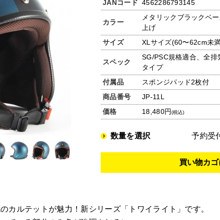
JANコード
4562286793145
メタリックブラックベー
カラー
上げ
サイズ
XLサイズ(60〜62cm未満
SG/PSC規格適合、全
スペック
タイプ
付属品
スポンジパッド2枚付
商品番号
JP-11L
価格
18,480円
(税込)
数量を選択
予約受
色のカルテットが魅力！新シリーズ「トワイライト」です。