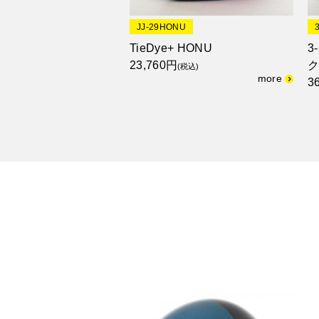
JJ-29HONU
TieDye+ HONU
3
23,760円
ク
(税込)
3