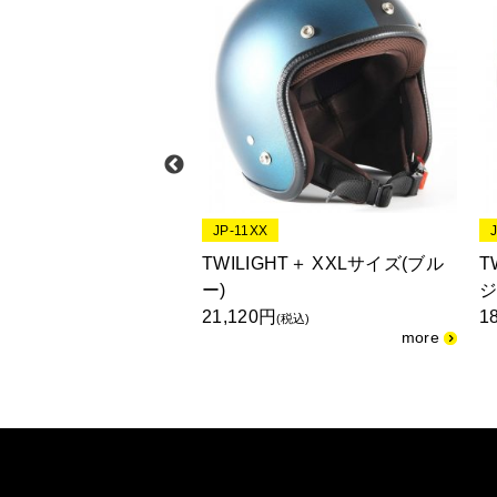
JP-11XX
HT Sサイズ(レッド)
TWILIGHT＋ XXLサイズ(ブル
T
ー)
ジ
(税込)
21,120円
1
(税込)