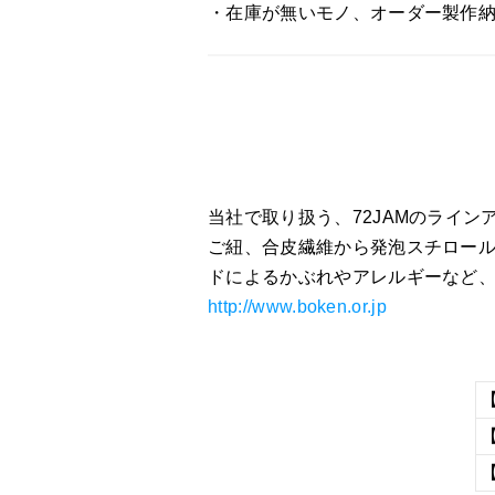
・在庫が無いモノ、オーダー製作
当社で取り扱う、72JAMのライ
ご紐、合皮繊維から発泡スチロール
ドによるかぶれやアレルギーなど
http://www.boken.or.jp