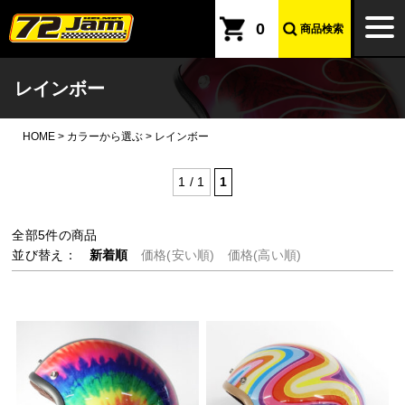
本文へ
togg
0
商品検索
navi
レインボー
HOME
>
カラーから選ぶ
>
レインボー
1 / 1
1
全部
5
件の商品
並び替え：
新着順
価格(安い順)
価格(高い順)