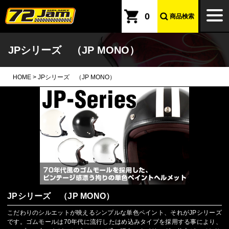
本文へ
togg
0
商品検索
navi
JPシリーズ （JP MONO）
HOME
>
JPシリーズ （JP MONO）
JPシリーズ （JP MONO）
こだわりのシルエットが映えるシンプルな単色ペイント、それがJPシリーズ
です。ゴムモールは70年代に流行したはめ込みタイプを採用する事により、