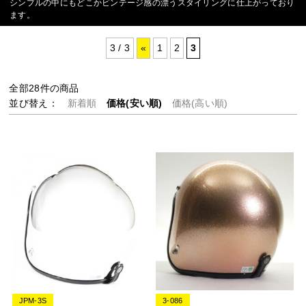
シンプルの中にもどこかビンテージ感の漂うスタイリングに仕上がっており
ます。
3 / 3
«
1
2
3
全部
28
件の商品
並び替え：
新着順
価格(安い順)
価格(高い順)
JPM-3S
3-086