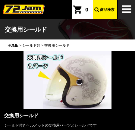
本文へ
togg
0
商品検索
navi
交換用シールド
HOME
>
シールド類
>
交換用シールド
交換用シールド
シールド付きヘルメットの交換用パーツとシールドです