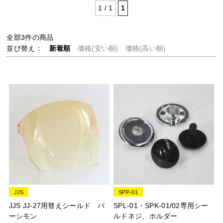
1 / 1
1
全部
3
件の商品
並び替え：
新着順
価格(安い順)
価格(高い順)
JJS
SPP-01
JJS JJ-27用替えシールド パ
SPL-01・SPK-01/02専用シー
ーシモン
ルドネジ、ホルダー