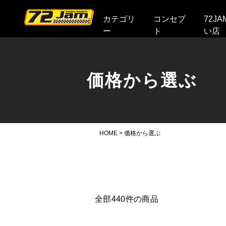
本文へ
カテゴリ
コンセプ
72J
ー
ト
い店
価格から選ぶ
HOME
>
価格から選ぶ
全部
440
件の商品