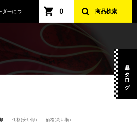
0
商品検索
ーダーにつ
商品カタログ
順
価格(安い順)
価格(高い順)