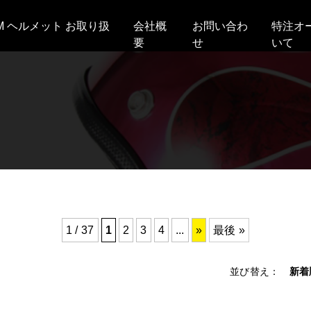
AM ヘルメット お取り扱
会社概
お問い合わ
特注オ
要
せ
いて
1 / 37
1
2
3
4
...
»
最後 »
並び替え：
新着