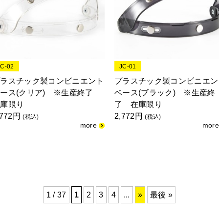
JC-02
JC-01
プラスチック製コンビニエント
プラスチック製コンビニエン
ース(クリア) ※生産終了
ベース(ブラック) ※生産終
在庫限り
了 在庫限り
,772円
2,772円
(税込)
(税込)
1 / 37
1
2
3
4
...
»
最後 »