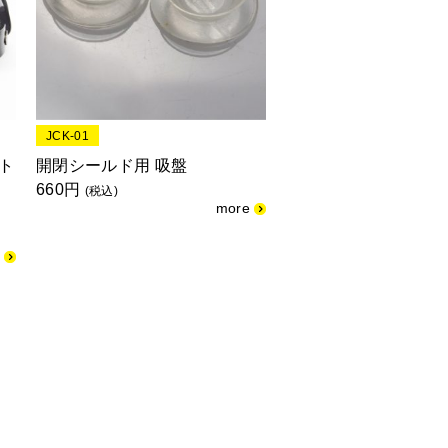
JCK-01
ト
開閉シールド用 吸盤
660円
(税込)