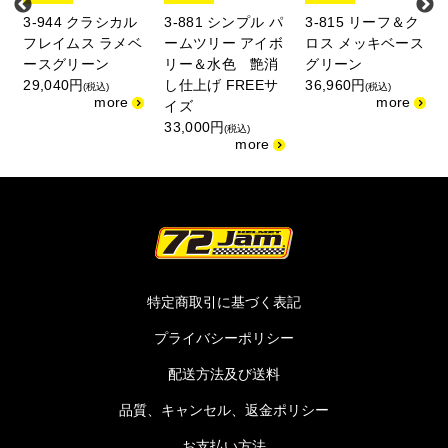
3-944 クラシカル
3-881 シンプル パ
3-815 リーフ＆ク
フレイムス ラメベ
ームツリー アイボ
ロス メッキベース
ースグリーン
リー＆水色 艶消
グリーン
29,040円
し仕上げ FREEサ
36,960円
(税込)
(税込)
イズ
33,000円
(税込)
特定商取引に基づく表記
プライバシーポリシー
配送方法及び送料
品質、キャンセル、返金ポリシー
お支払い方法