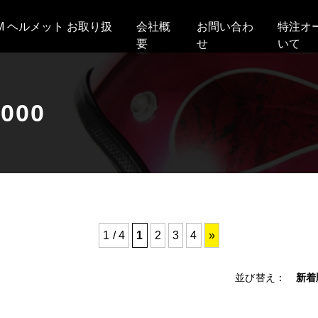
AM ヘルメット お取り扱
会社概
お問い合わ
特注オ
要
せ
いて
000
1 / 4
1
2
3
4
»
並び替え：
新着