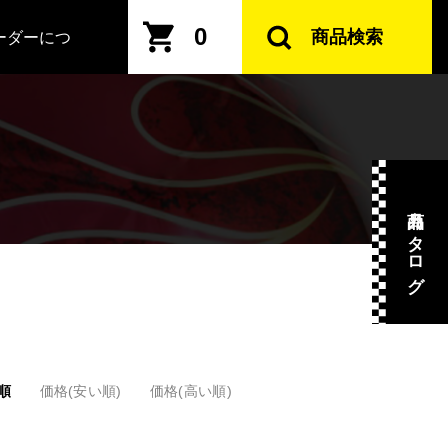
0
商品検索
ーダーにつ
商品カタログ
順
価格(安い順)
価格(高い順)