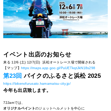
イベント出店のお知らせ
来る 12/6 (土) 12/7(日) 浜松オートレース場で開催される
【マップ】
https://maps.app.goo.gl/PuUETkqtJkN18s298
第23回
バイクのふるさと浜松 2025
https://bikenofurusato.hamamatsu-city.jp/
今年も出店致します。
72Jamでは、
オリジナルペイント
のジェットヘルメットを中心に