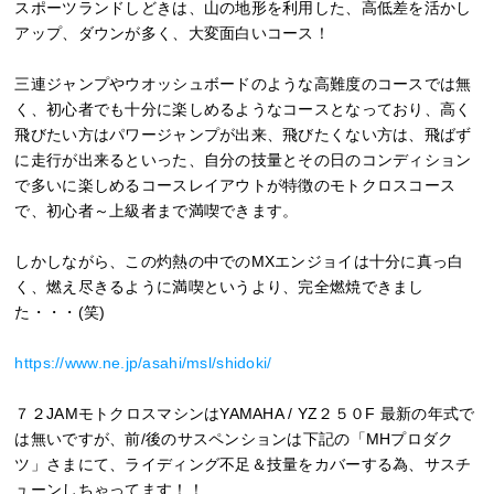
スポーツランドしどきは、山の地形を利用した、高低差を活かし
アップ、ダウンが多く、大変面白いコース！
三連ジャンプやウオッシュボードのような高難度のコースでは無
く、初心者でも十分に楽しめるようなコースとなっており、高く
飛びたい方はパワージャンプが出来、飛びたくない方は、飛ばず
に走行が出来るといった、自分の技量とその日のコンディション
で多いに楽しめるコースレイアウトが特徴のモトクロスコース
で、初心者～上級者まで満喫できます。
しかしながら、この灼熱の中でのMXエンジョイは十分に真っ白
く、燃え尽きるように満喫というより、完全燃焼できまし
た・・・(笑)
https://www.ne.jp/asahi/msl/shidoki/
７２JAMモトクロスマシンはYAMAHA / YZ２５０F 最新の年式で
は無いですが、前/後のサスペンションは下記の「MHプロダク
ツ」さまにて、ライディング不足＆技量をカバーする為、サスチ
ューンしちゃってます！！