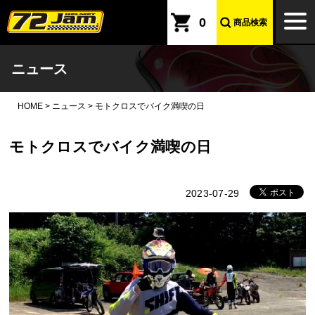
本文へ
togg
0
商品検索
navi
ニュース
HOME
>
ニュース
>
モトクロスでバイク満喫の日
モトクロスでバイク満喫の日
2023-07-29