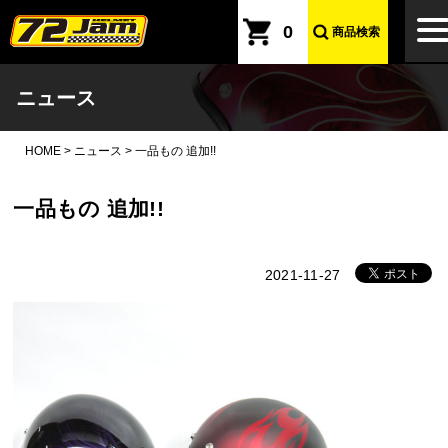
本文へ
to
0
商品検索
na
ニュース
HOME
>
ニュース
>
一品もの 追加!!
一品もの 追加!!
2021-11-27