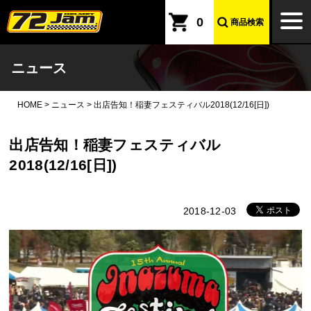
本文へ
togg
0
商品検索
navi
ニュース
HOME
>
ニュース
>
出店告知！稲妻フェスティバル2018(12/16[日])
出店告知！稲妻フェスティバル
2018(12/16[日])
2018-12-03