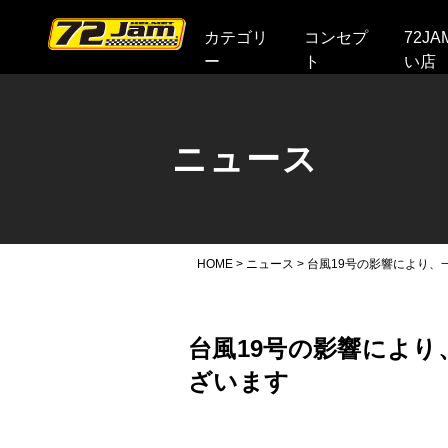
本文へ
カテゴリ
コンセプ
72J
ー
ト
い店
ニュース
HOME
>
ニュース
>
台風19号の影響により
台風19号の影響によ
ざいます