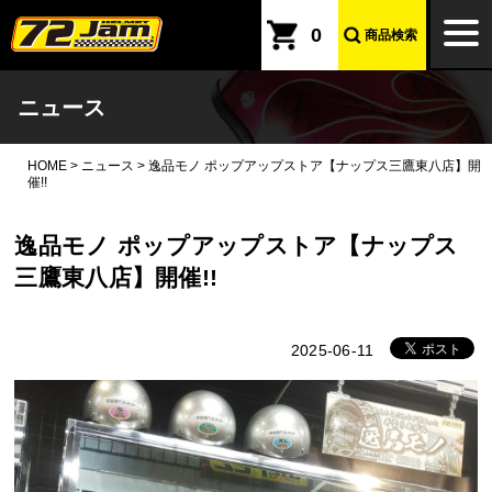
本文へ
togg
0
商品検索
navi
ニュース
HOME
>
ニュース
>
逸品モノ ポップアップストア【ナップス三鷹東八店】開
催!!
逸品モノ ポップアップストア【ナップス
三鷹東八店】開催!!
2025-06-11