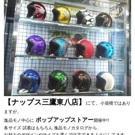
【ナップス三鷹東八店】
にて、
小規模ではあり
ますが、
ポップアップストアー
逸品モノ中心に
開催中!!
各サイズ 試着はもちろん 逸品モノカタログから、
お好みのデザインやサイズを選んで注文できるようにしてます。