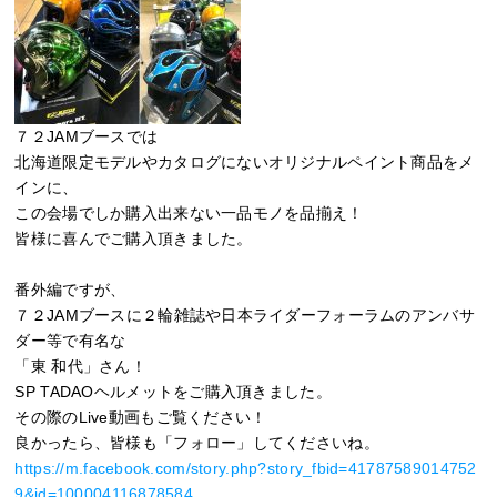
７２JAMブースでは
北海道限定モデルやカタログにないオリジナルペイント商品をメ
インに、
この会場でしか購入出来ない一品モノを品揃え！
皆様に喜んでご購入頂きました。
番外編ですが、
７２JAMブースに２輪雑誌や日本ライダーフォーラムのアンバサ
ダー等で有名な
「東 和代」さん！
SP TADAOヘルメットをご購入頂きました。
その際のLive動画もご覧ください！
良かったら、皆様も「フォロー」してくださいね。
https://m.facebook.com/story.php?story_fbid=41787589014752
9&id=100004116878584