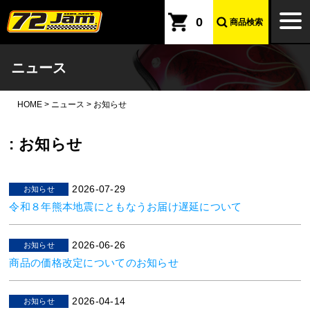
本文へ
togg
0
商品検索
navi
ニュース
HOME
>
ニュース
>
お知らせ
:
お知らせ
2026-07-29
お知らせ
令和８年熊本地震にともなうお届け遅延について
2026-06-26
お知らせ
商品の価格改定についてのお知らせ
2026-04-14
お知らせ