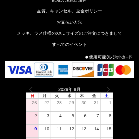
品質、キャンセル、返金ポリシー
お支払い方法
メッキ、ラメ仕様のXXＬサイズのご注文につきまして
すべてのイベント
2026年 8月
日
月
火
水
木
金
土
26
27
28
29
30
31
1
2
3
4
5
6
7
8
9
10
11
12
13
14
15