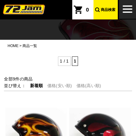
本文へ
togg
0
商品検索
navi
HOME
>
商品一覧
1 / 1
1
全部
9
件の商品
並び替え：
新着順
価格(安い順)
価格(高い順)