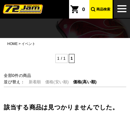
本文へ
togg
0
商品検索
navi
HOME
>
イベント
1 / 1
1
全部
0
件の商品
並び替え：
新着順
価格(安い順)
価格(高い順)
該当する商品は見つかりませんでした。