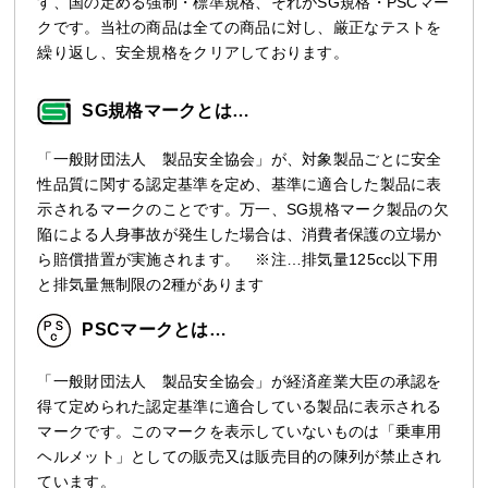
す、国の定める強制・標準規格、それがSG規格・PSCマー
クです。当社の商品は全ての商品に対し、厳正なテストを
繰り返し、安全規格をクリアしております。
SG規格マークとは…
「一般財団法人 製品安全協会」が、対象製品ごとに安全
性品質に関する認定基準を定め、基準に適合した製品に表
示されるマークのことです。万一、SG規格マーク製品の欠
陥による人身事故が発生した場合は、消費者保護の立場か
ら賠償措置が実施されます。 ※注…排気量125cc以下用
と排気量無制限の2種があります
PSCマークとは…
「一般財団法人 製品安全協会」が経済産業大臣の承認を
得て定められた認定基準に適合している製品に表示される
マークです。このマークを表示していないものは「乗車用
ヘルメット」としての販売又は販売目的の陳列が禁止され
ています。