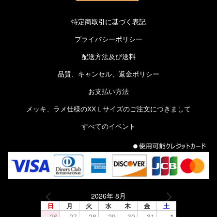
特定商取引に基づく表記
プライバシーポリシー
配送方法及び送料
品質、キャンセル、返金ポリシー
お支払い方法
メッキ、ラメ仕様のXXＬサイズのご注文につきまして
すべてのイベント
2026年 8月
日
月
火
水
木
金
土
26
27
28
29
30
31
1