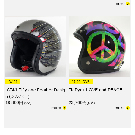
IW-01
JJ-29LOVE
IWAKI Fifty one Feather Desig
TieDye+ LOVE and PEACE
n (シルバー)
19,800円
23,760円
(税込)
(税込)