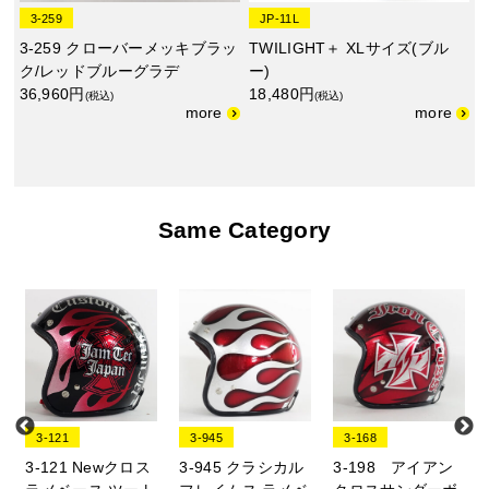
3-259
JP-11L
3-259 クローバーメッキブラッ
TWILIGHT＋ XLサイズ(ブル
ク/レッドブルーグラデ
ー)
36,960円
18,480円
(税込)
(税込)
Same Category
3-121
3-945
3-168
3-121 Newクロス
3-945 クラシカル
3-198 アイアン