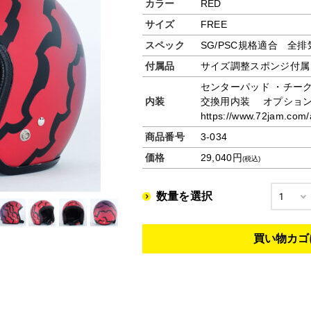
カラー
RED
サイズ
FREE
スペック
SG/PSC規格適合 全
付属品
サイズ調整スポンジ付属
センターパッド ・チー
内装
交換用内装 オプショ
https://www.72jam.com/a
商品番号
3-034
価格
29,040円
(税込)
数量を選択