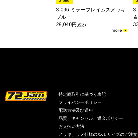
3-096
 クラシカルフレイムス
3-096 ミラーフレイムスメッキ
3
スオレンジ
ブルー
29,040円
3
(税込)
(税込)
特定商取引に基づく表記
プライバシーポリシー
配送方法及び送料
品質、キャンセル、返金ポリシー
お支払い方法
メッキ、ラメ仕様のXXＬサイズのご注