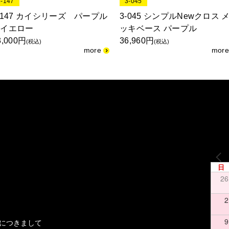
3-147
3-045
-147 カイシリーズ パープル
3-045 シンプルNewクロス 
＆イエロー
ッキベース パープル
3,000円
36,960円
(税込)
(税込)
日
26
2
9
文につきまして