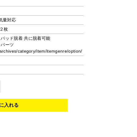
排気量対応
２枚
クパッド脱着 共に脱着可能
ンパーツ
rchives/category/item/itemgenre/option/