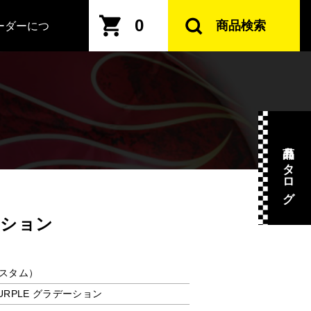
0
商品検索
ーダーにつ
商品カタログ
デーション
スタム）
~PURPLE グラデーション