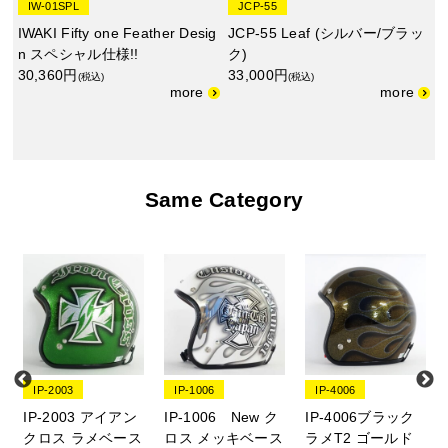
IW-01SPL
JCP-55
IWAKI Fifty one Feather Desig
JCP-55 Leaf (シルバー/ブラッ
n スペシャル仕様!!
ク)
30,360円
33,000円
(税込)
(税込)
Same Category
IP-2003
IP-1006
IP-4006
IP-2003 アイアン
IP-1006 New ク
IP-4006ブラック
ス
クロス ラメベース
ロス メッキベース
ラメT2 ゴールド