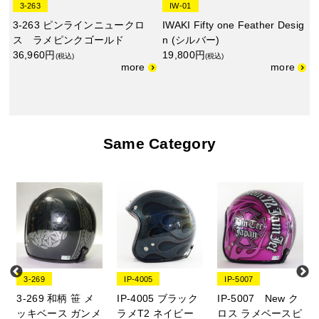
3-263
IW-01
3-263 ピンラインニュークロ
IWAKI Fifty one Feather Desig
ス ラメピンクゴールド
n (シルバー)
36,960円
19,800円
(税込)
(税込)
Same Category
3-269
IP-4005
IP-5007
3-269 和柄 笹 メ
IP-4005 ブラック
IP-5007 New ク
ッキベース ガンメ
ラメT2 ネイビー
ロス ラメベースピ