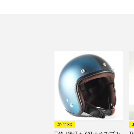
JP-11XX
TWILIGHT＋ XXLサイズ(ブル
T