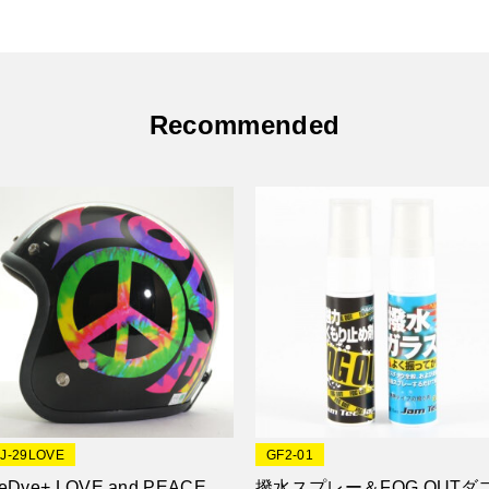
Recommended
JJ-29LOVE
GF2-01
ieDye+ LOVE and PEACE
撥水スプレー＆FOG OUTダ