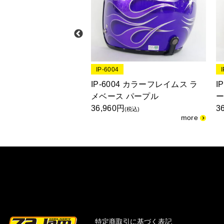
IP-6004
4 New クロス ラメベ
IP-6004 カラーフレイムス ラ
I
レンジ
メベース パープル
ー
36,960円
3
(税込)
(税込)
特定商取引に基づく表記