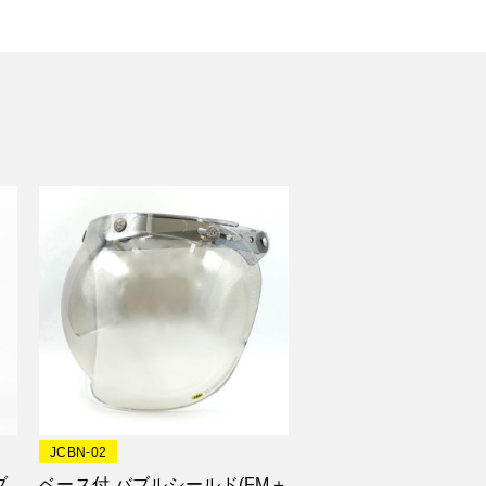
JCBN-02
ブ
ベース付 バブルシールド(FM＋