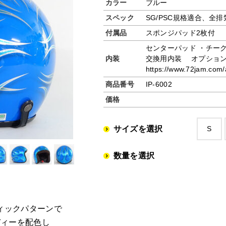
カラー
ブルー
スペック
SG/PSC規格適合、全
付属品
スポンジパッド2枚付
センターパッド ・チー
内装
交換用内装 オプショ
https://www.72jam.com/a
商品番号
IP-6002
価格
サイズを選択
S
数量を選択
フィックパターンで
ディーを配色し