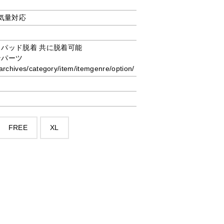
排気量対応
クパッド脱着 共に脱着可能
ンパーツ
rchives/category/item/itemgenre/option/
FREE
XL