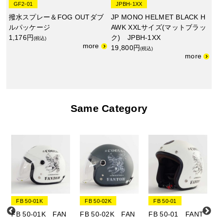
GF2-01
JPBH-1XX
撥水スプレー＆FOG OUTダブ
JP MONO HELMET BLACK H
ルパッケージ
AWK XXLサイズ(マットブラッ
1,176円
ク) JPBH-1XX
(税込)
19,800円
(税込)
Same Category
FB 50-01K
FB 50-02K
FB 50-01
FB 50-01K FAN
FB 50-02K FAN
FB 50-01 FANT