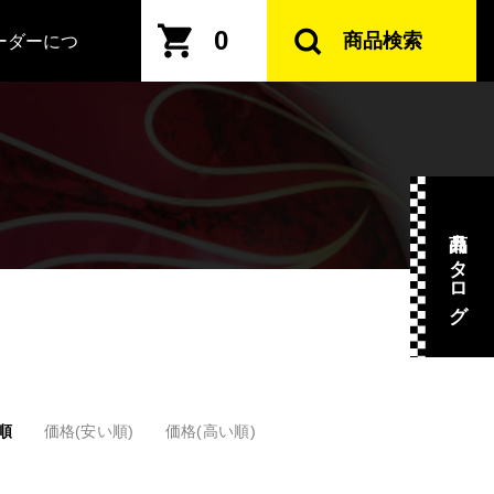
0
商品検索
ーダーにつ
商品カタログ
順
価格(安い順)
価格(高い順)