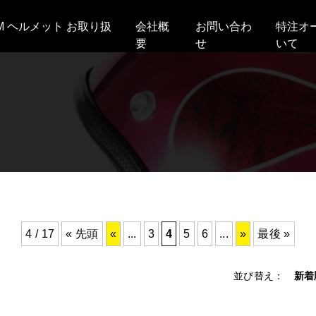
AM ヘルメット お取り扱
会社概
お問い合わ
特注オ
要
せ
いて
4 / 17
« 先頭
«
...
3
4
5
6
...
»
最後 »
並び替え：
新着