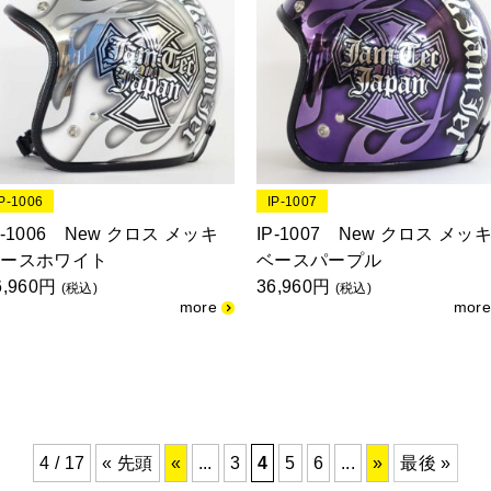
IP-1006
IP-1007
P-1006 New クロス メッキ
IP-1007 New クロス メッ
ベースホワイト
ベースパープル
6,960円
36,960円
(税込)
(税込)
4 / 17
« 先頭
«
...
3
4
5
6
...
»
最後 »