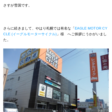
さすが雪国です。
さらに続きまして、やはり札幌では有名な「
EAGLE MOTOR CY
CLE (イーグルモーターサイクル)
」様 へご挨拶にうかがいまし
た。